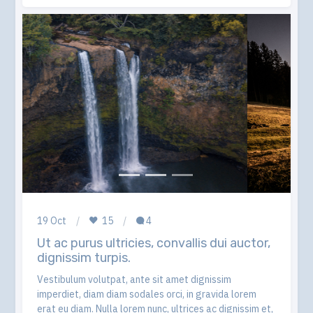
19 Oct
15
4
Ut ac purus ultricies, convallis dui auctor,
dignissim turpis.
Vestibulum volutpat, ante sit amet dignissim
imperdiet, diam diam sodales orci, in gravida lorem
erat eu diam. Nulla lorem nunc, ultrices ac dignissim et,