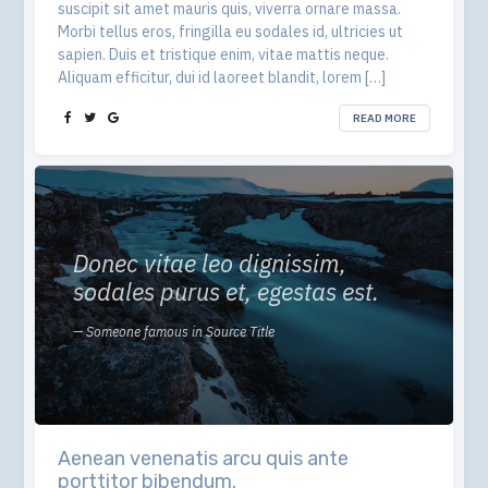
suscipit sit amet mauris quis, viverra ornare massa.
Morbi tellus eros, fringilla eu sodales id, ultricies ut
sapien. Duis et tristique enim, vitae mattis neque.
Aliquam efficitur, dui id laoreet blandit, lorem […]
READ MORE
Donec vitae leo dignissim,
sodales purus et, egestas est.
Someone famous in
Source Title
Aenean venenatis arcu quis ante
porttitor bibendum.