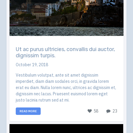
Ut ac purus ultricies, convallis dui auctor,
dignissim turpis.
October 19, 2018
Vestibulum volutpat, ante sit amet dignissim
imperdiet, diam diam sodales orci, in gravida lorem
erat eu diam. Nulla lorem nunc, ultrices ac dignissim et,
dignissim nec lacus. Praesent euismod lorem eget
justo lacinia rutrum sed at mi.
58
23
READ MORE