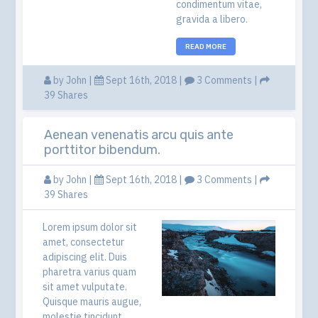
condimentum vitae,
gravida a libero.
READ MORE
by
John
|
Sept 16th, 2018 |
3 Comments
|
39 Shares
Aenean venenatis arcu quis ante
porttitor bibendum.
by
John
|
Sept 16th, 2018 |
3 Comments
|
39 Shares
Lorem ipsum dolor sit
amet, consectetur
adipiscing elit. Duis
pharetra varius quam
sit amet vulputate.
Quisque mauris augue,
molestie tincidunt