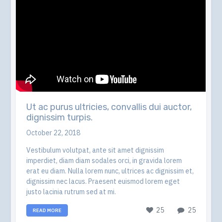
Ut ac purus ultricies, convallis dui auctor,
dignissim turpis.
October 22, 2018
Vestibulum volutpat, ante sit amet dignissim
imperdiet, diam diam sodales orci, in gravida lorem
erat eu diam. Nulla lorem nunc, ultrices ac dignissim et,
dignissim nec lacus. Praesent euismod lorem eget
justo lacinia rutrum sed at mi.
25
25
READ MORE